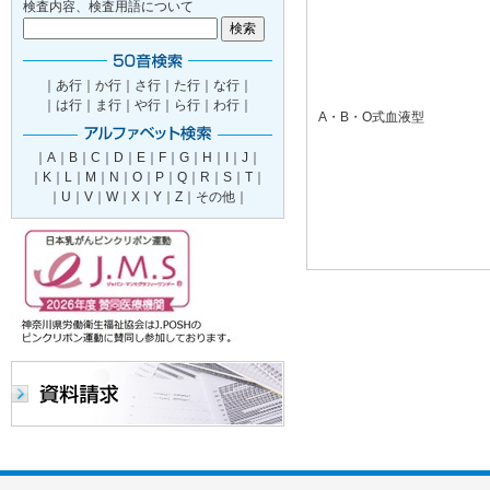
検査内容、検査用語について
｜
あ行
｜
か行
｜
さ行
｜
た行
｜
な行
｜
｜
は行
｜
ま行
｜
や行
｜
ら行
｜
わ行
｜
A・B・O式血液型
｜
A
｜
B
｜
C
｜
D
｜
E
｜
F
｜
G
｜
H
｜
I
｜
J
｜
｜
K
｜
L
｜
M
｜
N
｜
O
｜
P
｜
Q
｜
R
｜
S
｜
T
｜
｜
U
｜
V
｜
W
｜
X
｜
Y
｜
Z
｜
その他｜